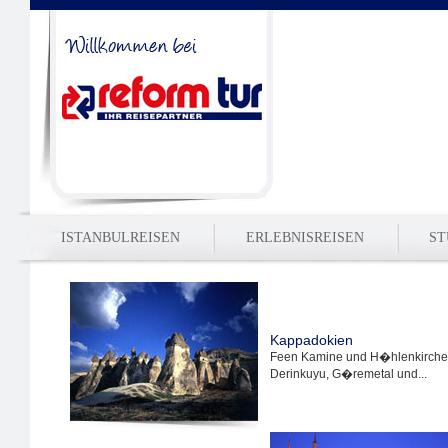
ISTANBULREISEN
ERLEBNISREISEN
ST
Kappadokien
Feen Kamine und H�hlenkirch
Derinkuyu, G�remetal und...